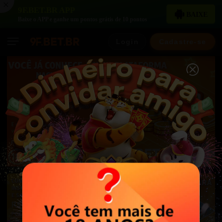
9F.BET.BR APP
BAIXE
Baixe o APP e ganhe um pontos grátis de 10 pontos
Login
Cadastre-se